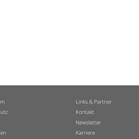
um
Links & Partner
utz
Kontakt
Newsletter
ten
Karriere