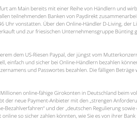
rt am Main bereits mit einer Reihe von Händlern und wirbt
t allen teilnehmenden Banken von Paydirekt zusammenarbeite
6 Uhr vonstatten. Über den Online-Händler D-Living, der L
 verkauft und zur friesischen Unternehmensgruppe Bünting 
erem dem US-Riesen Paypal, der jüngst vom Mutterkonzern
ell, einfach und sicher bei Online-Händlern bezahlen könne
utzernamens und Passwortes bezahlen. Die fälligen Beträg
Millionen online-fähige Girokonten in Deutschland beim vo
rbt der neue Payment-Anbieter mit den „strengen Anforderu
ne-Bezahlverfahren“ und der „deutschen Regulierung sowi
 online so sicher zahlen könnten, wie Sie es von ihrer Ban