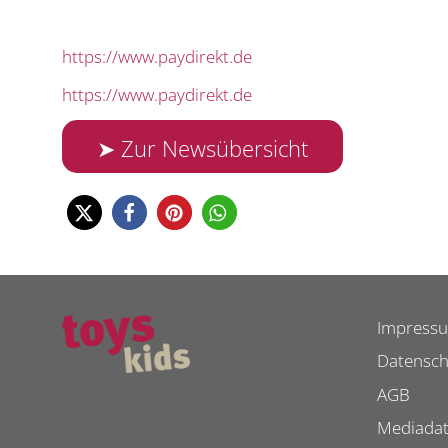
https://www.paydirekt.de
https://www.paydirekt.de
➤ Zur Newsübersicht
Impress
Datensch
AGB
Mediada