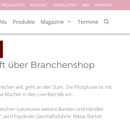
MEDIADATEN
KONTAKT
NEWSLETTER
ABO
KARRIERE
hts
Produkte
Magazine
Termine
uft über Branchenshop
hen will, geht an den Start. Die Pilotphase ist mit
e Macher in den Live-Betrieb vor.
 Wochen sukzessive weitere Banken und Händler
wird Paydirekt-Geschäftsführer Niklas Bartelt