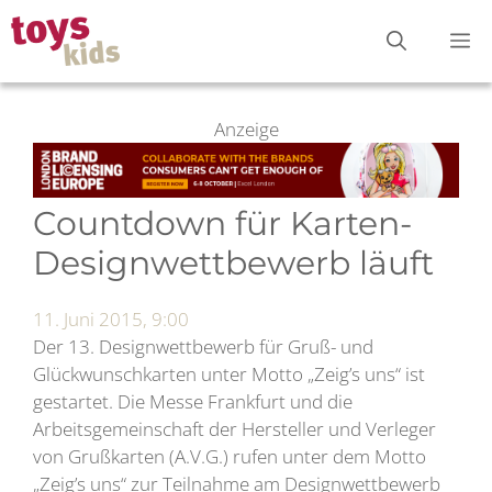
Zum
M
Inhalt
springen
Anzeige
Countdown für Karten-
Designwettbewerb läuft
11. Juni 2015, 9:00
Der 13. Designwettbewerb für Gruß- und
Glückwunschkarten unter Motto „Zeig’s uns“ ist
gestartet. Die Messe Frankfurt und die
Arbeitsgemeinschaft der Hersteller und Verleger
von Grußkarten (A.V.G.) rufen unter dem Motto
„Zeig’s uns“ zur Teilnahme am Designwettbewerb