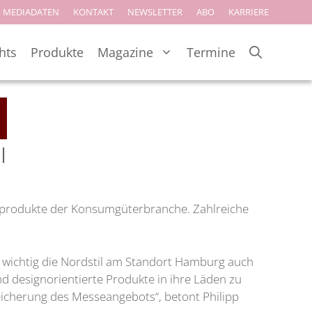
MEDIADATEN
KONTAKT
NEWSLETTER
ABO
KARRIERE
hts
Produkte
Magazine
Termine
l
yleprodukte der Konsumgüterbranche. Zahlreiche
e wichtig die Nordstil am Standort Hamburg auch
nd designorientierte Produkte in ihre Läden zu
reicherung des Messeangebots“, betont Philipp