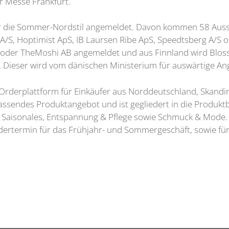
r Messe Frankfurt.
für die Sommer-Nordstil angemeldet. Davon kommen 58 Ausst
 A/S, Hoptimist ApS, IB Laursen Ribe ApS, Speedtsberg A/
 AB oder TheMoshi AB angemeldet und aus Finnland wird Blos
 Dieser wird vom dänischen Ministerium für auswärtige Ang
 Orderplattform für Einkäufer aus Norddeutschland, Skandi
mfassendes Produktangebot und ist gegliedert in die Produktb
Saisonales, Entspannung & Pflege sowie Schmuck & Mode. 
dertermin für das Frühjahr- und Sommergeschäft, sowie für