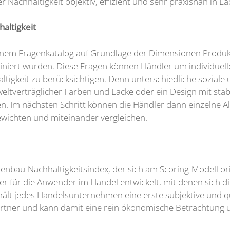
 Nachhaltigkeit objektiv, effizient und sehr praxisnah in
altigkeit
inem Fragenkatalog auf Grundlage der Dimensionen Produkt 
iniert wurden. Diese Fragen können Händler um individuell
igkeit zu berücksichtigen. Denn unterschiedliche soziale 
verträglicher Farben und Lacke oder ein Design mit stabil
en. Im nächsten Schritt können die Händler dann einzelne Al
wichten und miteinander vergleichen.
enbau-Nachhaltigkeitsindex, der sich am Scoring-Modell or
r für die Anwender im Handel entwickelt, mit denen sich di
ält jedes Handelsunternehmen eine erste subjektive und qu
artner und kann damit eine rein ökonomische Betrachtung 