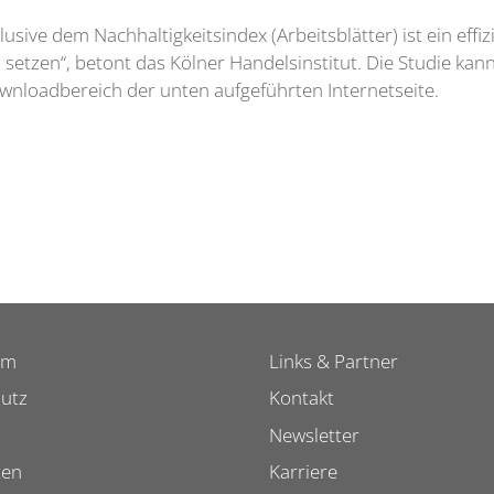
lusive dem Nachhaltigkeitsindex (Arbeitsblätter) ist ein eff
setzen“, betont das Kölner Handelsinstitut. Die Studie kan
ownloadbereich der unten aufgeführten Internetseite.
um
Links & Partner
utz
Kontakt
Newsletter
ten
Karriere