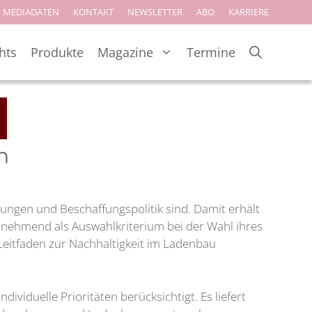
MEDIADATEN
KONTAKT
NEWSLETTER
ABO
KARRIERE
hts
Produkte
Magazine
Termine
h
ngen und Beschaffungspolitik sind. Damit erhält
unehmend als Auswahlkriterium bei der Wahl ihres
Leitfaden zur Nachhaltigkeit im Ladenbau
ividuelle Prioritäten berücksichtigt. Es liefert