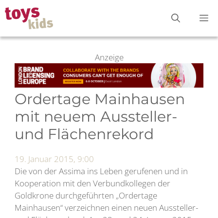
Zum
M
Inhalt
springen
Anzeige
Ordertage Mainhausen
mit neuem Aussteller-
und Flächenrekord
19. Januar 2015, 9:00
Die von der Assima ins Leben gerufenen und in
Kooperation mit den Verbundkollegen der
Goldkrone durchgeführten „Ordertage
Mainhausen“ verzeichnen einen neuen Aussteller-