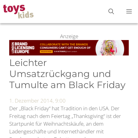
Zum
M
Inhalt
springen
Anzeige
Leichter
Umsatzrückgang und
Tumulte am Black Friday
1. Dezember 2014, 9:00
Der „Black Friday“ hat Tradition in den USA. Der
Freitag nach dem Feiertag „Thanksgiving“ ist der
Startpunkt für Weihnachtskäufe, an dem
Ladengeschäfte und Internethändler mit