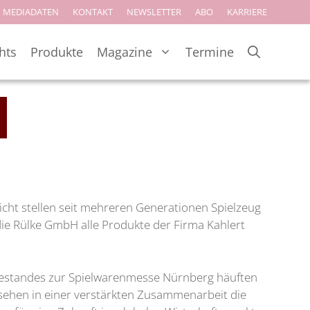
MEDIADATEN
KONTAKT
NEWSLETTER
ABO
KARRIERE
hts
Produkte
Magazine
Termine
cht stellen seit mehreren Generationen Spielzeug
die Rülke GmbH alle Produkte der Firma Kahlert
ssestandes zur Spielwarenmesse Nürnberg häuften
 sehen in einer verstärkten Zusammenarbeit die