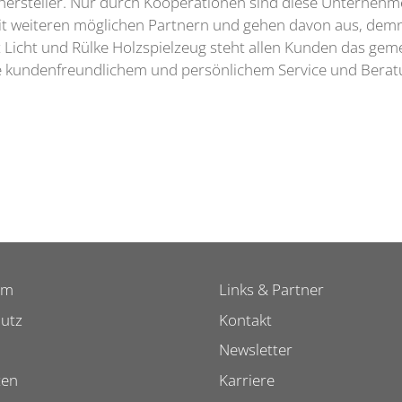
ghersteller. Nur durch Kooperationen sind diese Unternehm
it weiteren möglichen Partnern und gehen davon aus, de
rt Licht und Rülke Holzspielzeug steht allen Kunden das g
ie kundenfreundlichem und persönlichem Service und Berat
um
Links & Partner
utz
Kontakt
Newsletter
ten
Karriere