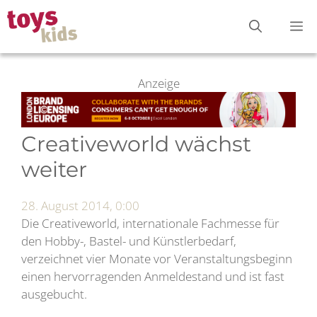
Zum
M
Inhalt
springen
Anzeige
Creativeworld wächst
weiter
28. August 2014, 0:00
Die Creativeworld, internationale Fachmesse für
den Hobby-, Bastel- und Künstlerbedarf,
verzeichnet vier Monate vor Veranstaltungsbeginn
einen hervorragenden Anmeldestand und ist fast
ausgebucht.