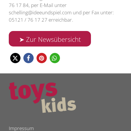
76 17 84, per E-Mail unter
schelling@ideeundspiel.com und per Fax unter:
05121 / 76 17 27 erreichbar.
➤ Zur Newsübersicht
Impressum