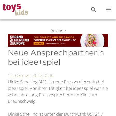
Zum
M
Inhalt
springen
Anzeige
Neue Ansprechpartnerin
bei idee+spiel
12. Oktober 2012, 0:00
Ulrike Schelling (41) ist neue Pressereferentin bei
idee+spiel. Vor ihrer Tätigkeit bei idee+spiel war sie
zehn Jahre lang Pressesprecherin im Klinikum
Braunschweig.
Ulrike Schelling ist unter der Durchwahl: 05121 /