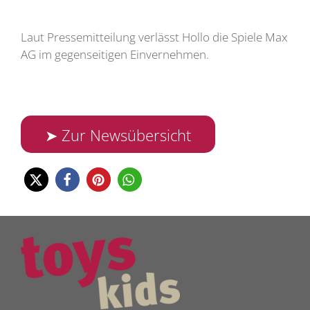
Laut Pressemitteilung verlässt Hollo die Spiele Max
AG im gegenseitigen Einvernehmen.
➤ Zur Newsübersicht