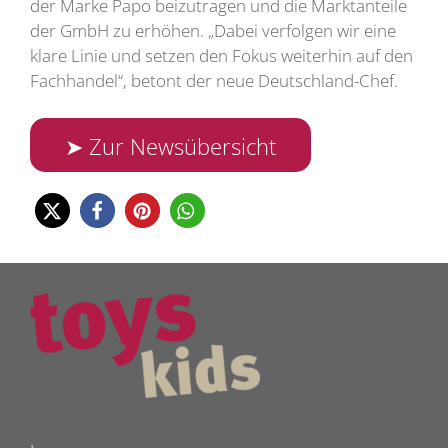
der Marke Papo beizutragen und die Marktanteile
der GmbH zu erhöhen. „Dabei verfolgen wir eine
klare Linie und setzen den Fokus weiterhin auf den
Fachhandel“, betont der neue Deutschland-Chef.
➤ Zur Newsübersicht