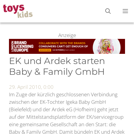
Zum
M
Inhalt
springen
Anzeige
EK und Ardek starten
Baby & Family GmbH
29. April 2010, 0:00
Im Zuge der kürzlich geschlossenen Verbindung
zwischen der EK-Tochter Igeka Baby GmbH
(Bielefeld) und der Ardek eG (Hofheim) geht jetzt
auf der Mittelstandsplattform der EK/servicegroup
eine gemeinsame Gesellschaft an den Start: die
Baby & Family GmbH. Damit bündeln EK und Ardek