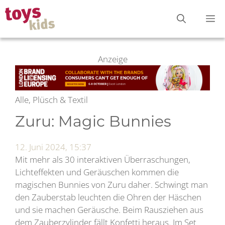
Zum
M
Inhalt
springen
Anzeige
Alle, Plüsch & Textil
Zuru: Magic Bunnies
12. Juni 2024, 15:37
Mit mehr als 30 interaktiven Überraschungen,
Lichteffekten und Geräuschen kommen die
magischen Bunnies von Zuru daher. Schwingt man
den Zauberstab leuchten die Ohren der Häschen
und sie machen Geräusche. Beim Rausziehen aus
dem Zauberzylinder fällt Konfetti heraus. Im Set