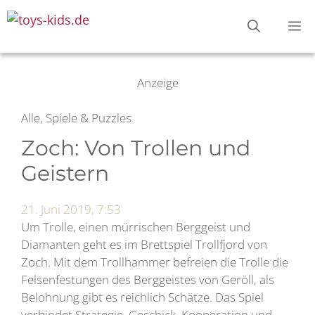
Zum
M
Inhalt
springen
Anzeige
Alle, Spiele & Puzzles
Zoch: Von Trollen und
Geistern
21. Juni 2019, 7:53
Um Trolle, einen mürrischen Berggeist und
Diamanten geht es im Brettspiel Trollfjord von
Zoch. Mit dem Trollhammer befreien die Trolle die
Felsenfestungen des Berggeistes von Geröll, als
Belohnung gibt es reichlich Schätze. Das Spiel
verbindet Strategie, Geschick, Kooperation und