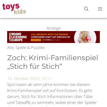
Zum
M
Inhalt
springen
Anzeige
Alle, Spiele & Puzzles
Zoch: Krimi-Familienspiel
„Stich für Stich“
16. Oktober 2023, 13:11
Spürnasen ab zehn Jahre kommen bei diesem
Krimi-Familienspiel voll auf ihre Kosten. Es geht
darum, Stich für Stich Informationen über Täter
und Tatwaffe zu sammeln, wobei einer der Spieler