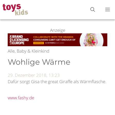
Zum
M
Inhalt
springen
Anzeige
Alle, Baby & Kleinkind
Wohlige Wärme
29. Dezember 2018, 13:23
Dafür sorgt Gisa the great Giraffe als Wärmflasche.
www.fashy.de