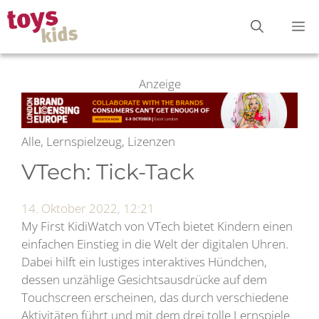
Zum
M
Inhalt
springen
Anzeige
Alle, Lernspielzeug, Lizenzen
VTech: Tick-Tack
14. Oktober 2022, 12:21
My First KidiWatch von VTech bietet Kindern einen
einfachen Einstieg in die Welt der digitalen Uhren.
Dabei hilft ein lustiges interaktives Hündchen,
dessen unzählige Gesichtsausdrücke auf dem
Touchscreen erscheinen, das durch verschiedene
Aktivitäten führt und mit dem drei tolle Lernspiele