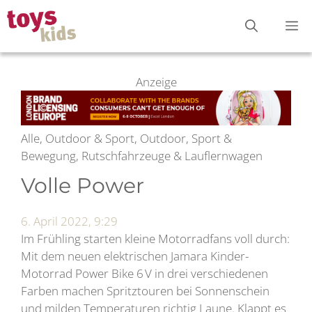
Zum
M
Inhalt
springen
Anzeige
Alle, Outdoor & Sport, Outdoor, Sport &
Bewegung, Rutschfahrzeuge & Lauflernwagen
Volle Power
6. April 2022, 9:29
Im Frühling starten kleine Motorradfans voll durch:
Mit dem neuen elektrischen Jamara Kinder-
Motorrad Power Bike 6 V in drei verschiedenen
Farben machen Spritztouren bei Sonnenschein
und milden Temperaturen richtig Laune. Klappt es