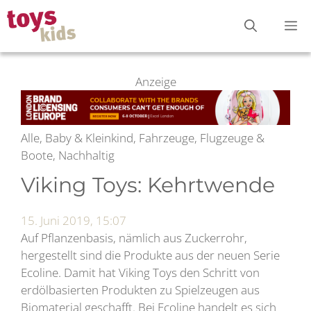
Zum
M
Inhalt
springen
Anzeige
Alle, Baby & Kleinkind, Fahrzeuge, Flugzeuge &
Boote, Nachhaltig
Viking Toys: Kehrtwende
15. Juni 2019, 15:07
Auf Pflanzenbasis, nämlich aus Zuckerrohr,
hergestellt sind die Produkte aus der neuen Serie
Ecoline. Damit hat Viking Toys den Schritt von
erdölbasierten Produkten zu Spielzeugen aus
Biomaterial geschafft. Bei Ecoline handelt es sich