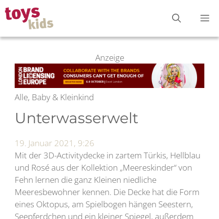
Zum
M
Inhalt
springen
Anzeige
Alle, Baby & Kleinkind
Unterwasserwelt
19. Januar 2021, 9:26
Mit der 3D-Activitydecke in zartem Türkis, Hellblau
und Rosé aus der Kollektion „Meereskinder“ von
Fehn lernen die ganz Kleinen niedliche
Meeresbewohner kennen. Die Decke hat die Form
eines Oktopus, am Spielbogen hängen Seestern,
Seepferdchen und ein kleiner Spiegel, außerdem