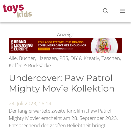
Zum
M
Inhalt
springen
Anzeige
Alle, Bücher, Lizenzen, PBS, DIY & Kreativ, Taschen,
Koffer & Rucksäcke
Undercover: Paw Patrol
Mighty Movie Kollektion
24. Juli 2023, 16:14
Der lang erwartete zweite Kinofilm „Paw Patrol:
Mighty Movie“ erscheint am 28. September 2023.
Entsprechend der großen Beliebtheit bringt