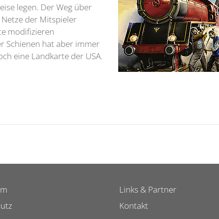
leise legen. Der Weg über
 Netze der Mitspieler
te modifizieren
er Schienen hat aber immer
noch eine Landkarte der USA.
um
Links & Partner
utz
Kontakt