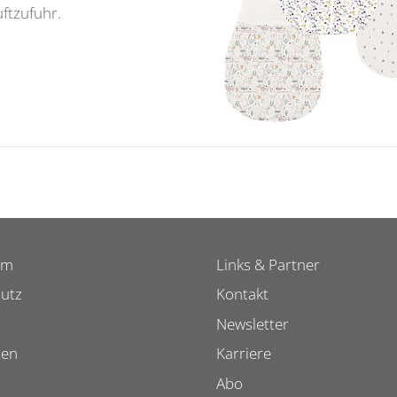
ftzufuhr.
um
Links & Partner
utz
Kontakt
Newsletter
ten
Karriere
Abo