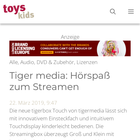
Zum
M
Inhalt
springen
Anzeige
Alle, Audio, DVD & Zubehör, Lizenzen
Tiger media: Hörspaß
zum Streamen
22. März 2019, 9:47
Die neue tigerbox Touch von tigermedia lässt sich
mit innovativem Einsteckfach und intuitivem
Touchdisplay kinderleicht bedienen. Die
Streamingbox überzeugt Groß und Klein mit