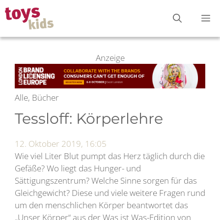
Zum
M
Inhalt
springen
Anzeige
Alle, Bücher
Tessloff: Körperlehre
12. Oktober 2019, 16:05
Wie viel Liter Blut pumpt das Herz täglich durch die
Gefäße? Wo liegt das Hunger- und
Sättigungszentrum? Welche Sinne sorgen für das
Gleichgewicht? Diese und viele weitere Fragen rund
um den menschlichen Körper beantwortet das
„Unser Körper“ aus der Was ist Was-Edition von