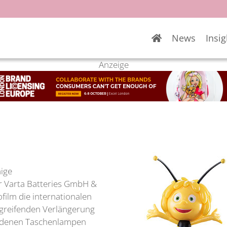
News
Insig
Anzeige
nige
er Varta Batteries GmbH &
film die internationalen
rgreifenden Verlängerung
hiedenen Taschenlampen