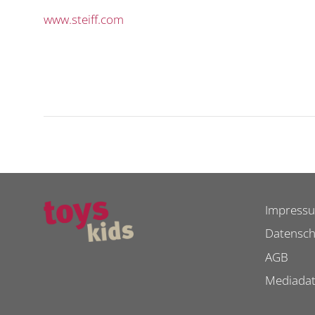
www.steiff.com
Impress
Datensch
AGB
Mediada