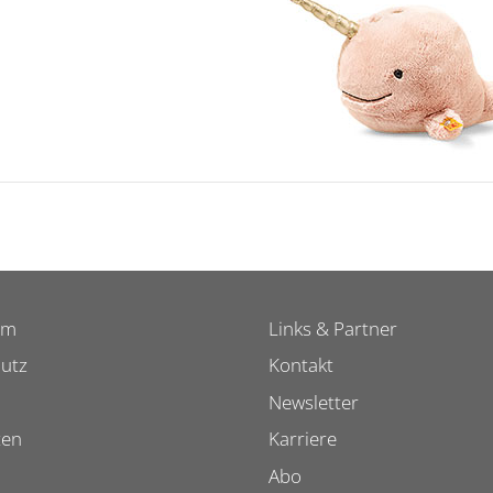
um
Links & Partner
utz
Kontakt
Newsletter
ten
Karriere
Abo