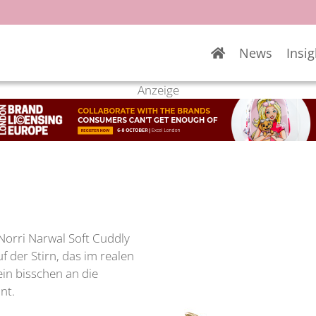
News
Insig
Anzeige
Norri Narwal Soft Cuddly
f der Stirn, das im realen
ein bisschen an die
nt.