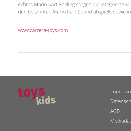
echtes Mario Kart-Feeling sorgen die integrierte M
den bekannten Mario Kart-Sound abspielt, sowie int
www.carrera-toys.com
Impress
Datensch
AGB
Mediada