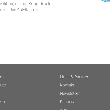
usikbox, die auf Knopfdruck
eraktive Spielfeatures.
um
Links & Partner
utz
Kontakt
Newsletter
ten
Karriere
Abo