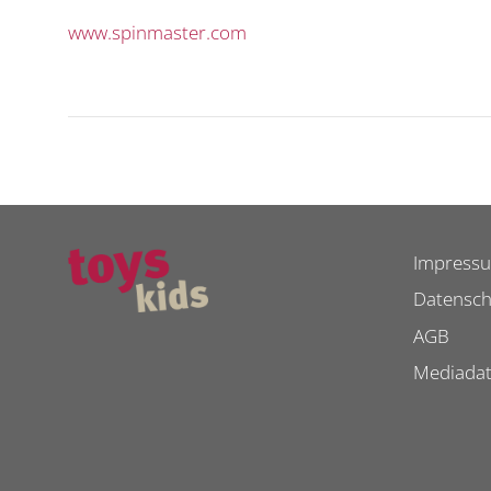
www.spinmaster.com
Impress
Datensch
AGB
Mediada