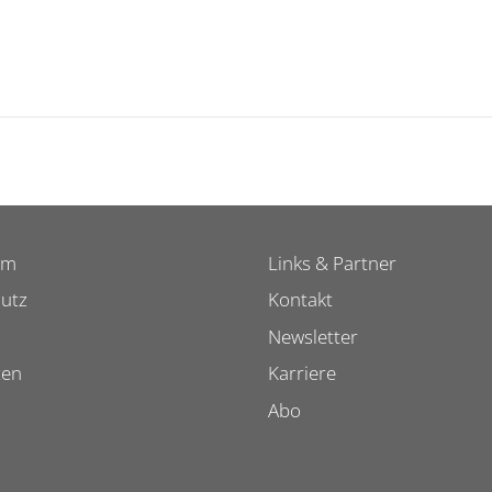
um
Links & Partner
utz
Kontakt
Newsletter
ten
Karriere
Abo