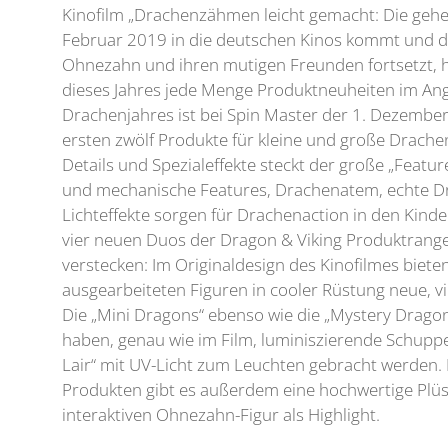
Kinofilm „Drachenzähmen leicht gemacht: Die gehe
Februar 2019 in die deutschen Kinos kommt und di
Ohnezahn und ihren mutigen Freunden fortsetzt, 
dieses Jahres jede Menge Produktneuheiten im An
Drachenjahres ist bei Spin Master der 1. Dezemb
ersten zwölf Produkte für kleine und große Drachen
Details und Spezialeffekte steckt der große „Featur
und mechanische Features, Drachenatem, echte 
Lichteffekte sorgen für Drachenaction in den Kind
vier neuen Duos der Dragon & Viking Produktrange
verstecken: Im Originaldesign des Kinofilmes bieten
ausgearbeiteten Figuren in cooler Rüstung neue, vie
Die „Mini Dragons“ ebenso wie die „Mystery Drago
haben, genau wie im Film, luminiszierende Schuppe
Lair“ mit UV-Licht zum Leuchten gebracht werden.
Produkten gibt es außerdem eine hochwertige Plüsc
interaktiven Ohnezahn-Figur als Highlight.