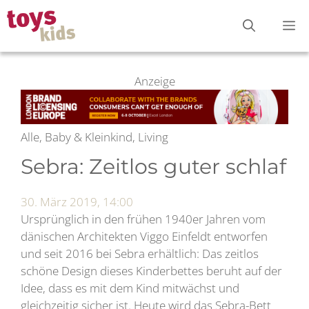
Zum
M
Inhalt
springen
Anzeige
Alle, Baby & Kleinkind, Living
Sebra: Zeitlos guter schlaf
30. März 2019, 14:00
Ursprünglich in den frühen 1940er Jahren vom
dänischen Architekten Viggo Einfeldt entworfen
und seit 2016 bei Sebra erhältlich: Das zeitlos
schöne Design dieses Kinderbettes beruht auf der
Idee, dass es mit dem Kind mitwächst und
gleichzeitig sicher ist. Heute wird das Sebra-Bett