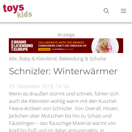
Zum
M
Inhalt
springen
Anzeige
Alle, Baby & Kleinkind, Bekleidung & Schuhe
Schnizler: Winterwärmer
29. Dezember 2018, 14:16
Wenn es draußen stürmt und schneit, fühlen sich
auch die Kleinsten wohlig warm mit den Kuschel-
Fleece-Artikeln von Schnizler. Von Overall, Hosen,
Jäckchen über Mützchen bis hin zu Schals und
Fäustlingen – das flauschige Material wärmt von
Kopf bis Fuß und ist dabei atmungsaktiv. In