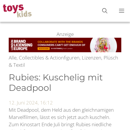
Zum
M
Inhalt
springen
Anzeige
Alle, Collectibles & Actionfiguren, Lizenzen, Plüsch
& Textil
Rubies: Kuschelig mit
Deadpool
12. Juni 2024, 16:12
Mit Deadpool, dem Held aus den gleichnamigen
Marvelfilmen, lässt es sich jetzt auch kuscheln.
Zum Kinostart Ende Juli bringt Rubies niedliche