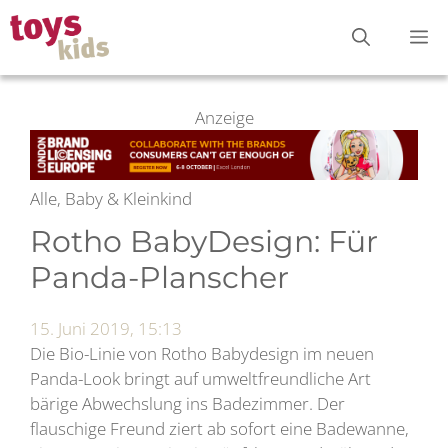
Zum
M
Inhalt
springen
Anzeige
Alle, Baby & Kleinkind
Rotho BabyDesign: Für
Panda-Planscher
15. Juni 2019, 15:13
Die Bio-Linie von Rotho Babydesign im neuen
Panda-Look bringt auf umweltfreundliche Art
bärige Abwechslung ins Badezimmer. Der
flauschige Freund ziert ab sofort eine Badewanne,