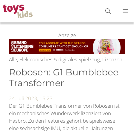
Zum
M
Inhalt
springen
Anzeige
Alle, Elektronisches & digitales Spielzeug, Lizenzen
Robosen: G1 Bumblebee
Transformer
24. Juli 2023, 15:23
Der G1 Bumblebee Transformer von Robosen ist
ein mechanisches Wunderwerk lizenziert von
Hasbro. Zu den Features gehört beispielsweise
eine sechsachsige IMU, die aktuelle Haltungen