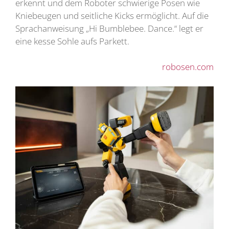
erkennt und dem Roboter schwierige Posen wie
Kniebeugen und seitliche Kicks ermöglicht. Auf die
Sprachanweisung „Hi Bumblebee. Dance.“ legt er
eine kesse Sohle aufs Parkett.
robosen.com