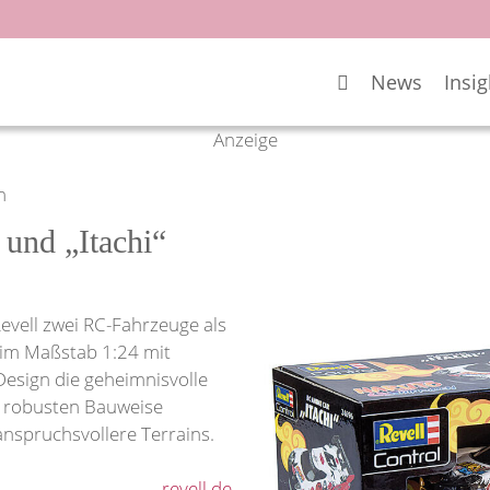
News
Insig
Anzeige
n
und „Itachi“
evell zwei RC-Fahrzeuge als
“ im Maßstab 1:24 mit
Design die geheimnisvolle
r robusten Bauweise
anspruchsvollere Terrains.
revell.de