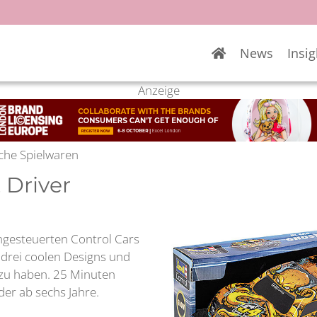
News
Insig
Anzeige
sche Spielwaren
 Driver
rngesteuerten Control Cars
 drei coolen Designs und
 zu haben. 25 Minuten
der ab sechs Jahre.