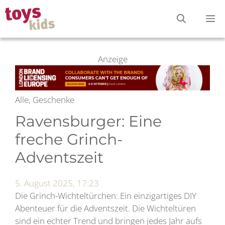
Zum
M
Inhalt
springen
Anzeige
Alle, Geschenke
Ravensburger: Eine
freche Grinch-
Adventszeit
5. August 2025, 17:23
Die Grinch-Wichteltürchen: Ein einzigartiges DIY
Abenteuer für die Adventszeit. Die Wichteltüren
sind ein echter Trend und bringen jedes Jahr aufs