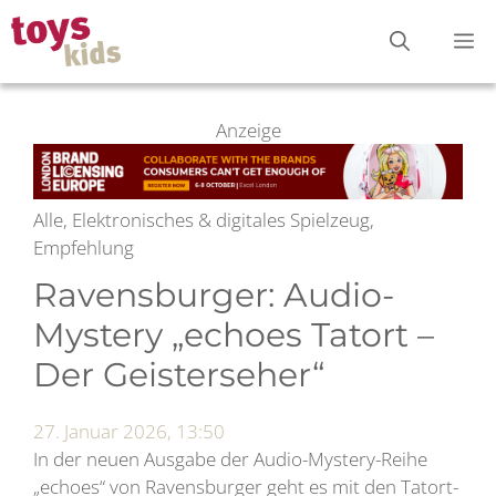
Zum
M
Inhalt
springen
Anzeige
Alle, Elektronisches & digitales Spielzeug,
Empfehlung
Ravensburger: Audio-
Mystery „echoes Tatort –
Der Geisterseher“
27. Januar 2026, 13:50
In der neuen Ausgabe der Audio-Mystery-Reihe
„echoes“ von Ravensburger geht es mit den Tatort-