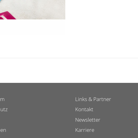
um
Links & Partner
utz
Kontakt
Newsletter
ten
Karriere