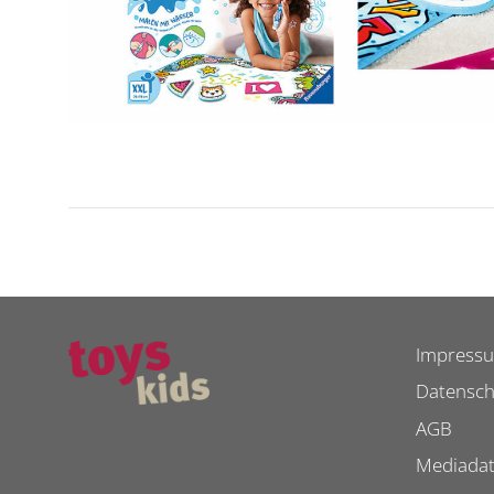
Impress
Datensch
AGB
Mediada