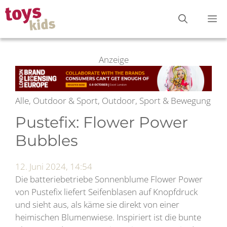
Zum
M
Inhalt
springen
Anzeige
Alle, Outdoor & Sport, Outdoor, Sport & Bewegung
Pustefix: Flower Power
Bubbles
12. Juni 2024, 14:54
Die batteriebetriebe Sonnenblume Flower Power
von Pustefix liefert Seifenblasen auf Knopfdruck
und sieht aus, als käme sie direkt von einer
heimischen Blumenwiese. Inspiriert ist die bunte