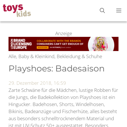
Zum
M
Inhalt
springen
Anzeige
Alle, Baby & Kleinkind, Bekleidung & Schuhe
Playshoes: Badesaison
29. Dezember 2018, 16:59
Zarte Schwäne für die Mädchen, lustige Robben für
die Jungs, die Badekollektion von Playshoes ist ein
Hingucker. Badehosen, Shorts, Windelhosen,
Bikinis, Badeanzüge und Fischerhüte, alles besteht
aus besonders schnelltrocknendem Material und
ist mit UV-Schutz 50+ ausgestattet. Besonders