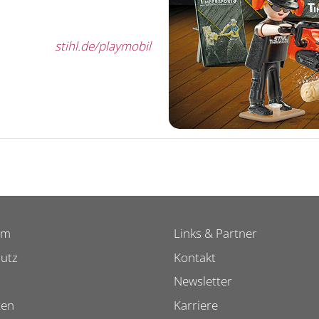
stihl.de/playmobil
um
Links & Partner
utz
Kontakt
Newsletter
ten
Karriere