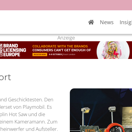
News
Insig
Anzeige
ort
und Geschicktesten. Den
derset von Playmobil. Es
plin Hot Saw und die
ie einem Kameramann. Zum
inwerfer und Aufsteller.