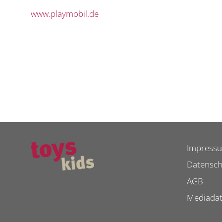
www.playmobil.de
Impress
Datensch
AGB
Mediada