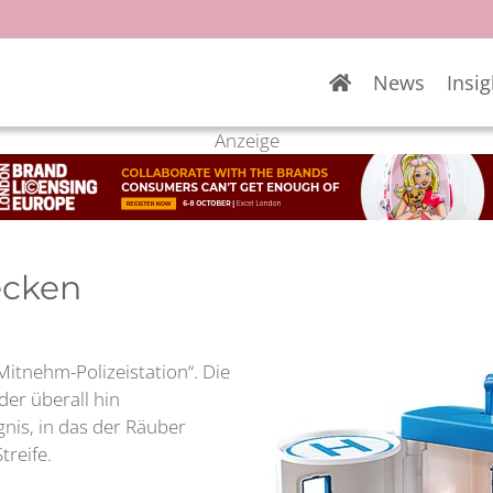
News
Insig
Anzeige
ecken
Mitnehm-Polizeistation“. Die
der überall hin
gnis, in das der Räuber
treife.