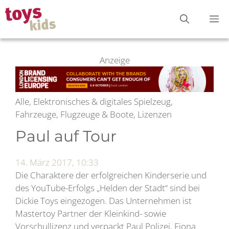
Zum
M
Inhalt
springen
Anzeige
Alle, Elektronisches & digitales Spielzeug,
Fahrzeuge, Flugzeuge & Boote, Lizenzen
Paul auf Tour
14. März 2017, 10:33
Die Charaktere der erfolgreichen Kinderserie und
des YouTube-Erfolgs „Helden der Stadt“ sind bei
Dickie Toys eingezogen. Das Unternehmen ist
Mastertoy Partner der Kleinkind- sowie
Vorschullizenz und verpackt Paul Polizei, Fiona