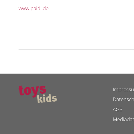
www.paidi.de
Impress
Datensch
AGB
Mediada