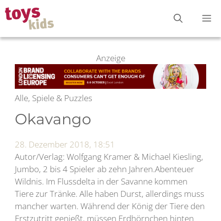
Zum
M
Inhalt
springen
Anzeige
Alle, Spiele & Puzzles
Okavango
28. Dezember 2018, 18:51
Autor/Verlag: Wolfgang Kramer & Michael Kiesling,
Jumbo, 2 bis 4 Spieler ab zehn Jahren.Abenteuer
Wildnis. Im Flussdelta in der Savanne kommen
Tiere zur Tränke. Alle haben Durst, allerdings muss
mancher warten. Während der König der Tiere den
Erstzutritt genießt, müssen Erdhörnchen hinten