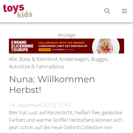
Zum
M
Inhalt
springen
Anzeige
Alle, Baby & Kleinkind, Kinderwagen, Buggys,
Autositze & Fahrradsitze
Nuna: Willkommen
Herbst!
14. September 2019, 15:15
Wer hat Lust auf Kerzenlicht, heißen Tee, gedeckte
Farben und warme Stoffe? Herbstfans können sich
jetzt schon auf die neue Oxford Collection von