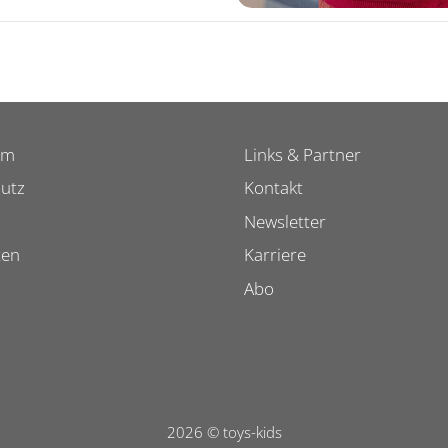
um
Links & Partner
utz
Kontakt
Newsletter
ten
Karriere
Abo
2026 © toys-kids