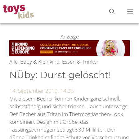
Zum
M
Inhalt
springen
Anzeige
Alle, Baby & Kleinkind, Essen & Trinken
NÛby: Durst gelöscht!
14. September 2019, 14:36
Mit diesem Becher können Kinder ganz schnell,
selbstständig und sicher trinken – auch unterwegs.
Der Becher aus Tritan im Thermosflaschen-Look
kombiniert Design mit Größe, das
Fassungsvermögen beträgt 530 Milliliter. Der
dünne Trinkhalm findet Schutz vor Verschmutzung