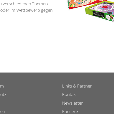
u verschiedenen Themen.
n oder im Wettbewerb gegen
um
Links & Partner
utz
Kontakt
Newsletter
ten
Karriere